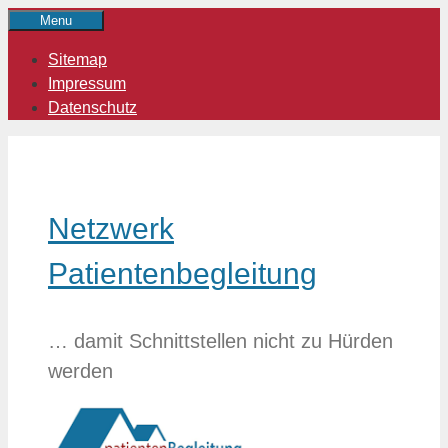
Zum
Menu
Inhalt
Sitemap
springen
Impressum
Datenschutz
Netzwerk
Patientenbegleitung
… damit Schnittstellen nicht zu Hürden
werden