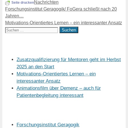
Kategorien
Nachrichten
Seite drucken
Forschungsinstitut Geragogik/ FoGera schließt nach 20
Jahren…
Motivations-Orientiertes Lernen – ein interessanter Ansatz
Suchen
nach:
Aktuell
Zusatzqualifizierung für Mentoren geht im Herbst
2025 an den Start
Motivations-Orientiertes Lernen – ein
interessanter Ansatz
Animationsfilm über Demenz – auch für
Patientenbegleitung interessant
Links
Forschungsinstitut Geragogik